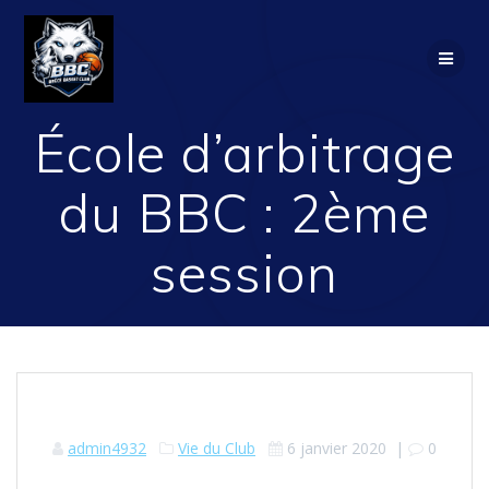
Passer
au
contenu
École d’arbitrage
du BBC : 2ème
session
admin4932
Vie du Club
6 janvier 2020
|
0