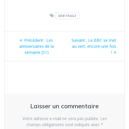
ARBITRAGE
Navigation
Article
Article
Précédent :
Les
Suivant :
Le BBC se met
de
précédent
suivant
anniversaires de la
au vert, encore une fois
:
:
semaine (S1)
!
l’article
Laisser un commentaire
Votre adresse e-mail ne sera pas publiée.
Les
champs obligatoires sont indiqués avec
*