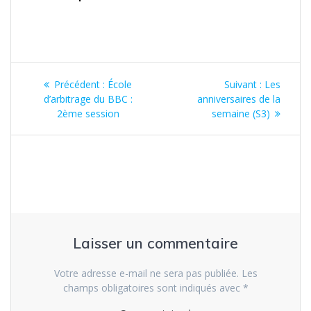
Navigation
Article
Article
Précédent :
École
Suivant :
Les
de
précédent
suivant
d’arbitrage du BBC :
anniversaires de la
:
:
2ème session
semaine (S3)
l’article
Laisser un commentaire
Votre adresse e-mail ne sera pas publiée.
Les
champs obligatoires sont indiqués avec
*