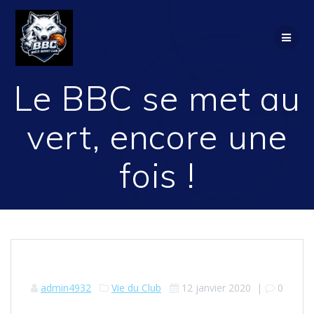
Passer
au
contenu
Le BBC se met au
vert, encore une
fois !
admin4932
Vie du Club
12 janvier 2020
|
0