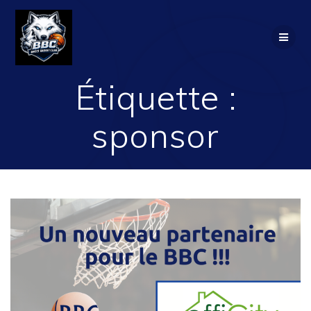
Passer
au
contenu
Étiquette :
sponsor