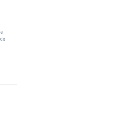
he
 de