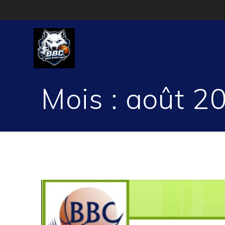
Passer
au
contenu
Mois :
août 2