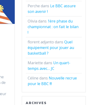
Perche
dans
Le BBC assure
son avenir !
Olivia
dans
1ère phase du
championnat : on fait le bilan
!
florent adjanto
dans
Quel
équipement pour jouer au
basketball ?
Mariette
dans
Un quart-
temps avec… JC
che
Céline
dans
Nouvelle recrue
n de
pour le BBC !!!
cœur
ARCHIVES