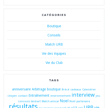
CATÉGORIES
Boutique
Conseils
Match URB
Vie des équipes
Vie du Club
TAGS
anniversaire
Arbitrage
boutique
Brécé
cadeaux
Calendrier
interview
Entraînement
citoyen
contact
environnement
jeu-
Noel
concours
land-art
Match amical
Noël
partenaire
résultats
URB
vie
u13