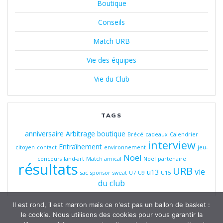
Boutique
Conseils
Match URB
Vie des équipes
Vie du Club
TAGS
anniversaire
Arbitrage
boutique
Brécé
cadeaux
Calendrier
interview
Entraînement
citoyen
contact
environnement
jeu-
Noel
concours
land-art
Match amical
Noël
partenaire
résultats
URB
vie
u13
sac
sponsor
sweat
U7
U9
U15
du club
Il est rond, il est marron mais ce n'est pas un ballon de basket :
le cookie. Nous utilisons des cookies pour vous garantir la