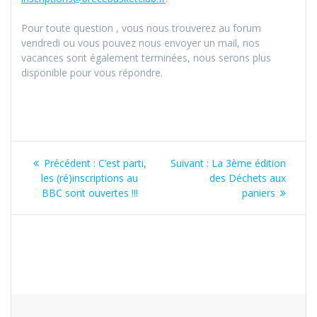
Pour toute question , vous nous trouverez au forum
vendredi ou vous pouvez nous envoyer un mail, nos
vacances sont également terminées, nous serons plus
disponible pour vous répondre.
Navigation
Article
Article
Précédent :
C’est parti,
Suivant :
La 3ème édition
de
précédent
suivant
les (ré)inscriptions au
des Déchets aux
:
:
BBC sont ouvertes !!!
paniers
l’article