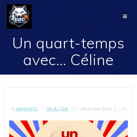
Passer
au
contenu
Un quart-temps
avec… Céline
admin4932
Vie du Club
1 décembre 2020
|
0