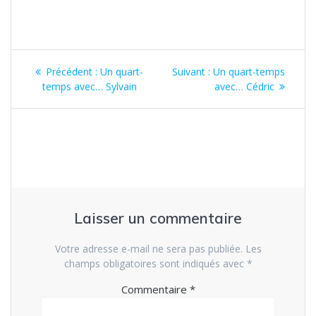
Navigation
Article
Article
Précédent :
Un quart-
Suivant :
Un quart-temps
de
précédent
suivant
temps avec… Sylvain
avec… Cédric
:
:
l’article
Laisser un commentaire
Votre adresse e-mail ne sera pas publiée.
Les
champs obligatoires sont indiqués avec
*
Commentaire
*