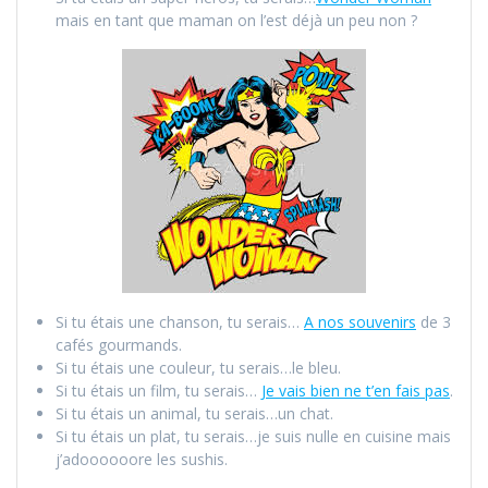
mais en tant que maman on l’est déjà un peu non ?
Si tu étais une chanson, tu serais…
A nos souvenirs
de 3
cafés gourmands.
Si tu étais une couleur, tu serais…le bleu.
Si tu étais un film, tu serais…
Je vais bien ne t’en fais pas
.
Si tu étais un animal, tu serais…un chat.
Si tu étais un plat, tu serais…je suis nulle en cuisine mais
j’adoooooore les sushis.