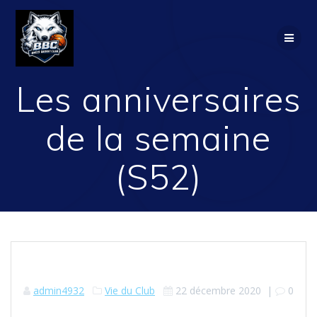
Passer
au
contenu
Les anniversaires
de la semaine
(S52)
admin4932
Vie du Club
22 décembre 2020
|
0