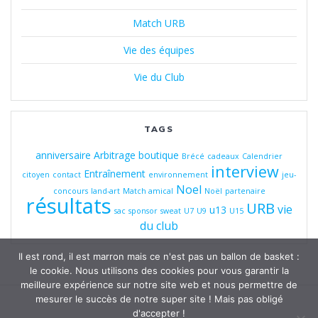
Match URB
Vie des équipes
Vie du Club
TAGS
anniversaire
Arbitrage
boutique
Brécé
cadeaux
Calendrier
interview
Entraînement
citoyen
contact
environnement
jeu-
Noel
concours
land-art
Match amical
Noël
partenaire
résultats
URB
vie
u13
sac
sponsor
sweat
U7
U9
U15
du club
Il est rond, il est marron mais ce n'est pas un ballon de basket :
le cookie. Nous utilisons des cookies pour vous garantir la
meilleure expérience sur notre site web et nous permettre de
mesurer le succès de notre super site ! Mais pas obligé
d'accepter !