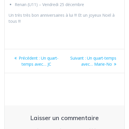
Renan (U11) – Vendredi 25 décembre
Un très très bon anniversaires à lui !!! Et un joyeux Noël à
tous !!!
Navigation
Article
Article
Précédent :
Un quart-
Suivant :
Un quart-temps
de
précédent
suivant
temps avec… JC
avec… Marie-No
:
:
l’article
Laisser un commentaire