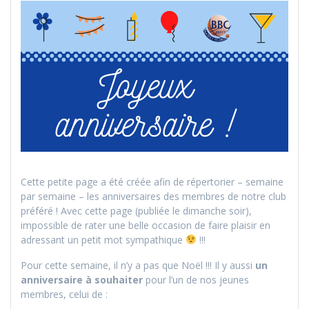
Cette petite page a été créée afin de répertorier – semaine
par semaine – les anniversaires des membres de notre club
préféré ! Avec cette page (publiée le dimanche soir),
impossible de rater une belle occasion de faire plaisir en
adressant un petit mot sympathique
!!!
Pour cette semaine, il n’y a pas que Noël !!! Il y aussi
un
anniversaire à souhaiter
pour l’un de nos jeunes
membres,
celui de :