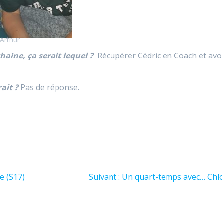
Arthur
haine, ça serait lequel ?
Récupérer Cédric en Coach et avo
ait ?
Pas de réponse.
Article
e (S17)
Suivant :
Un quart-temps avec… Chl
suivant
: