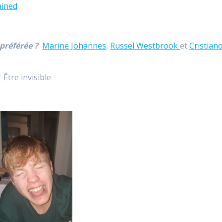
ined
.
préférée ?
Marine Johannes
,
Russel Westbrook
et
Cristian
?
Être invisible