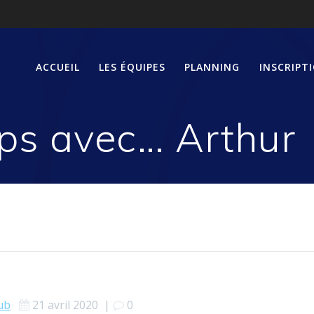
ACCUEIL
LES ÉQUIPES
PLANNING
INSCRIPT
ps avec… Arthur
ub
21 avril 2020
|
0