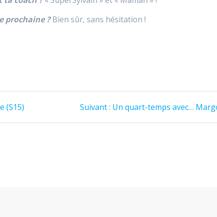
e prochaine ?
Bien sûr, sans hésitation !
Article
e (S15)
Suivant :
Un quart-temps avec… Marg
suivant
: