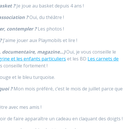
asket ?
Je joue au basket depuis 4 ans !
association ?
Oui, du théâtre !
er, contempler ?
Les photos !
?
J’aime jouer aux Playmobils et lire !
BD, documentaire, magazine…)
Oui, je vous conseille le
rine et les enfants particuliers
et les BD
Les carnets de
es conseille fortement !
rouge et le bleu turquoise.
quoi ?
Mon mois préféré, c’est le mois de juillet parce que
être avec mes amis !
ir de faire apparaître un cadeau en claquant des doigts !