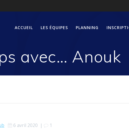
ACCUEIL
LES ÉQUIPES
PLANNING
INSCRIPT
ps avec… Anouk
ub
6 avril 2020
|
1