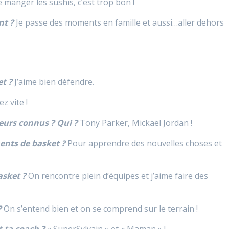
 manger les sushis, c’est trop bon !
nt ?
Je passe des moments en famille et aussi…aller dehors
et ?
J’aime bien défendre.
z vite !
eurs connus ? Qui ?
Tony Parker, Mickaël Jordan !
ents de basket ?
Pour apprendre des nouvelles choses et
asket ?
On rencontre plein d’équipes et j’aime faire des
?
On s’entend bien et on se comprend sur le terrain !
 ta coach ?
« SuperSylvain » et « Maman » !