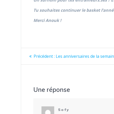
Tu souhaites continuer le basket l’anné
Merci Anouk !
Navigation
Article
Précédent :
Les anniversaires de la semain
précédent
de
:
l’article
Une réponse
Sofy