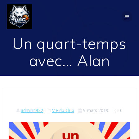
Passer
au
contenu
Un quart-temps
avec… Alan
admin4932
Vie du Club
9 mars 2019
|
0