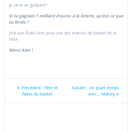
Je serai un guépard !
Si tu gagnais 1 milliard d’euros à la loterie, qu’est-ce que
tu ferais ?
J’irai aux États-Unis pour voir des matchs de basket de la
NBA.
Merci Alan !
Navigation
Article
Article
Précédent :
Fête et
Suivant :
Un quart-temps
de
précédent
suivant
faites du basket
avec… Malory
:
:
l’article