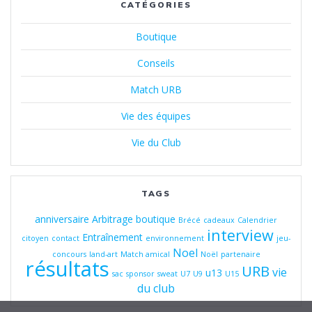
CATÉGORIES
Boutique
Conseils
Match URB
Vie des équipes
Vie du Club
TAGS
anniversaire
Arbitrage
boutique
Brécé
cadeaux
Calendrier
interview
Entraînement
citoyen
contact
environnement
jeu-
Noel
concours
land-art
Match amical
Noël
partenaire
résultats
URB
vie
u13
sac
sponsor
sweat
U7
U9
U15
du club