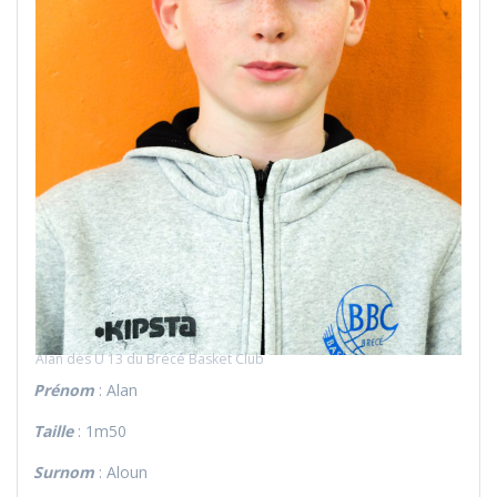
Alan des U 13 du Brécé Basket Club
Prénom
: Alan
Taille
: 1m50
Surnom
: Aloun