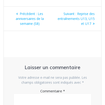
Navigation
Article
Article
Précédent :
Les
Suivant :
Reprise des
de
précédent
suivant
anniversaires de la
entraînements U13, U15
:
:
semaine (S8)
et U17
l’article
Laisser un commentaire
Votre adresse e-mail ne sera pas publiée.
Les
champs obligatoires sont indiqués avec
*
Commentaire
*