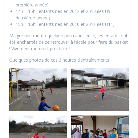
première année)
14h – 15h : enfants nés en 2012 et 2013 (les U9
deuxième année)
15h – 16h : enfants nés en 2010 et 2011 (les U11)
Malgré une météo quelque peu capricieuse, les enfants ont
été enchantés de se retrouver à l’école pour faire du basket
! Vivement mercredi prochain !!
Quelques photos de ces 3 heures d’entraînements :