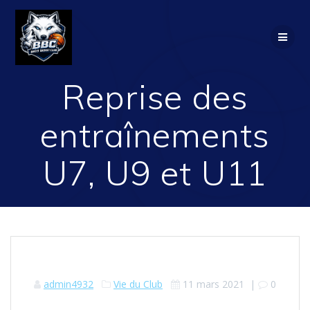
Passer
au
contenu
Reprise des
entraînements
U7, U9 et U11
admin4932
Vie du Club
11 mars 2021
|
0