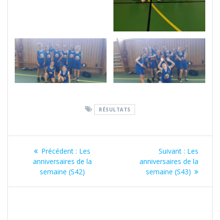
RÉSULTATS
Navigation
Article
Article
Précédent :
Les
Suivant :
Les
de
précédent
suivant
anniversaires de la
anniversaires de la
:
:
semaine (S42)
semaine (S43)
l’article