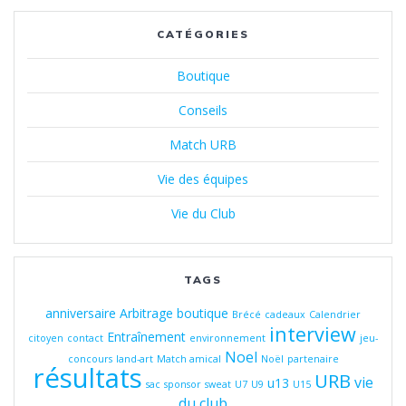
CATÉGORIES
Boutique
Conseils
Match URB
Vie des équipes
Vie du Club
TAGS
anniversaire
Arbitrage
boutique
Brécé
cadeaux
Calendrier
interview
Entraînement
citoyen
contact
environnement
jeu-
Noel
concours
land-art
Match amical
Noël
partenaire
résultats
URB
vie
u13
sac
sponsor
sweat
U7
U9
U15
du club