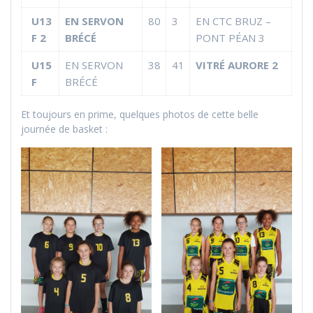
U13
EN SERVON
80
3
EN CTC BRUZ –
F 2
BRÉCÉ
PONT PÉAN 3
U15
EN SERVON
38
41
VITRÉ AURORE 2
F
BRÉCÉ
Et toujours en prime, quelques photos de cette belle
journée de basket :