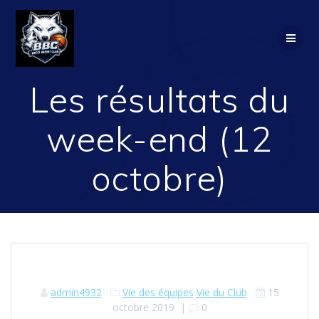
Passer
au
contenu
Les résultats du
week-end (12
octobre)
admin4932
Vie des équipes
Vie du Club
15
octobre 2019
|
0