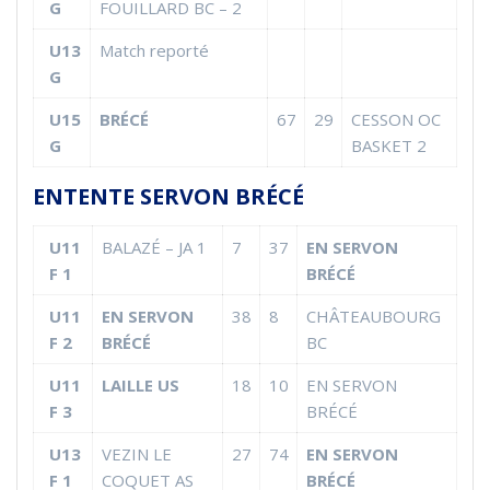
G
FOUILLARD BC – 2
U13
Match reporté
G
U15
BRÉCÉ
67
29
CESSON OC
G
BASKET 2
ENTENTE SERVON BRÉCÉ
U11
BALAZÉ – JA 1
7
37
EN SERVON
F 1
BRÉCÉ
U11
EN SERVON
38
8
CHÂTEAUBOURG
F 2
BRÉCÉ
BC
U11
LAILLE US
18
10
EN SERVON
F 3
BRÉCÉ
U13
VEZIN LE
27
74
EN SERVON
F 1
COQUET AS
BRÉCÉ